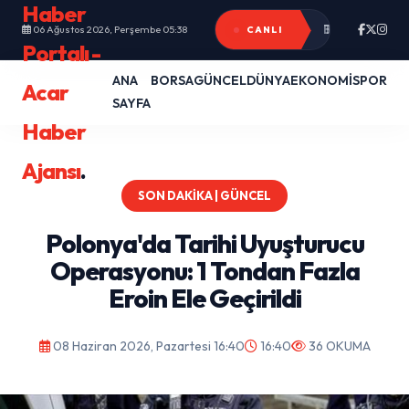
Haber
Bolu Dağı Tüne
Trump'tan yeni
06 Ağustos 2026, Perşembe 05:38
CANLI
Portalı -
ANA
BORSA
GÜNCEL
DÜNYA
EKONOMİ
SPOR
Acar
SAYFA
Haber
Ajansı
.
SON DAKIKA | GÜNCEL
Polonya'da Tarihi Uyuşturucu
Operasyonu: 1 Tondan Fazla
Eroin Ele Geçirildi
08 Haziran 2026, Pazartesi 16:40
16:40
36 OKUMA