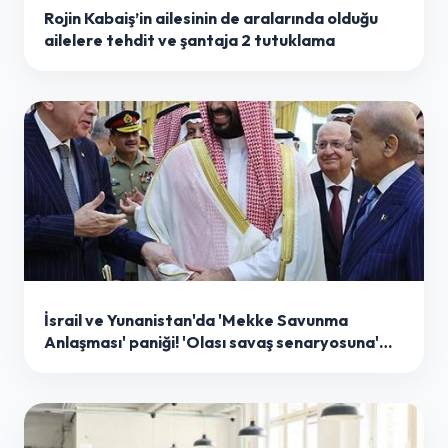
Rojin Kabaiş’in ailesinin de aralarında olduğu
ailelere tehdit ve şantaja 2 tutuklama
İsrail ve Yunanistan'da 'Mekke Savunma
Anlaşması' paniği! 'Olası savaş senaryosuna'
dikkat çektiler: 'Korktuğumuz başımıza geldi'