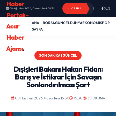
Haber
Rojin Kabaiş’i
İsrail ve Yun
08 Ağustos 2026, Cumartesi 08:34
CANLI
Portalı -
ANA
BORSA
GÜNCEL
DÜNYA
EKONOMİ
SPOR
Acar
SAYFA
Haber
Ajansı
.
SON DAKIKA | GÜNCEL
Dışişleri Bakanı Hakan Fidan:
Barış ve İstikrar İçin Savaşın
Sonlandırılması Şart
08 Haziran 2026, Pazartesi 15:30
15:30
38 OKUMA