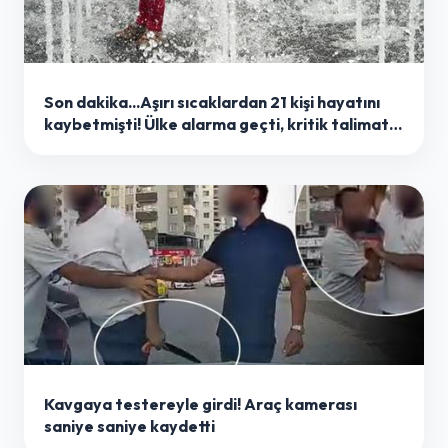
Son dakika...Aşırı sıcaklardan 21 kişi hayatını
kaybetmişti! Ülke alarma geçti, kritik talimat
verildi
Kavgaya testereyle girdi! Araç kamerası
saniye saniye kaydetti