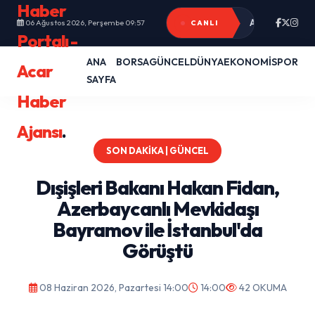
Haber
Adana'da feci 
Komşusunun şika
06 Ağustos 2026, Perşembe 09:57
CANLI
Portalı -
ANA
BORSA
GÜNCEL
DÜNYA
EKONOMİ
SPOR
Acar
SAYFA
Haber
Ajansı
.
SON DAKIKA | GÜNCEL
Dışişleri Bakanı Hakan Fidan,
Azerbaycanlı Mevkidaşı
Bayramov ile İstanbul'da
Görüştü
08 Haziran 2026, Pazartesi 14:00
14:00
42 OKUMA