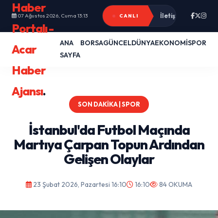
Haber
İletişim Başkanlığ
07 Ağustos 2026, Cuma 13:13
CANLI
Portalı -
ANA
BORSA
GÜNCEL
DÜNYA
EKONOMİ
SPOR
Acar
SAYFA
Haber
Ajansı
.
SON DAKIKA | SPOR
İstanbul'da Futbol Maçında
Martıya Çarpan Topun Ardından
Gelişen Olaylar
23 Şubat 2026, Pazartesi 16:10
16:10
84 OKUMA