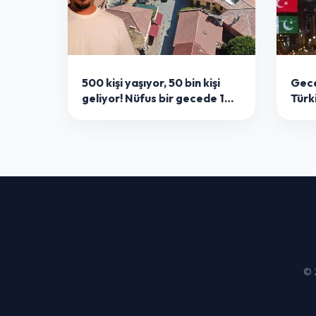
500 kişi yaşıyor, 50 bin kişi
Gece
geliyor! Nüfus bir gecede 100
Türk
katına çıkıyor
Paki
yapı
© 