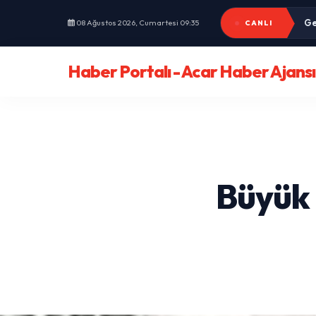
Ge
50
08 Ağustos 2026, Cumartesi 09:35
CANLI
Haber Portalı - Acar Haber Ajansı
Büyük 