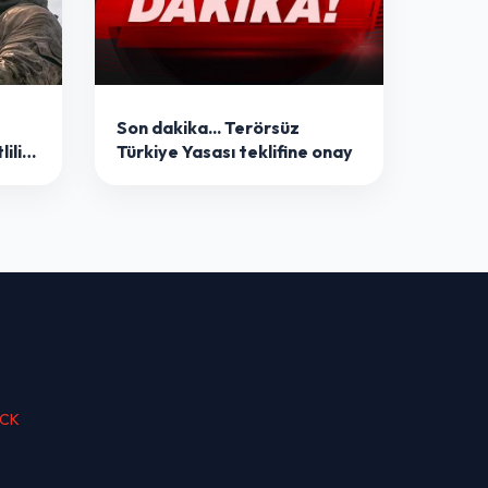
Son dakika... Terörsüz
ilik!
Türkiye Yasası teklifine onay
an
ıyor'
ACK