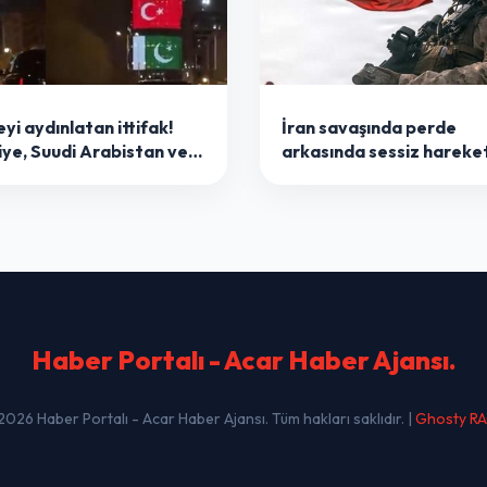
yi aydınlatan ittifak!
İran savaşında perde
iye, Suudi Arabistan ve
arkasında sessiz hareketl
stan bayrakları simge
ABD köşeye sıkıştı: 'Zam
larda
daralıyor, çıkış yolu aran
Haber Portalı - Acar Haber Ajansı
.
2026 Haber Portalı - Acar Haber Ajansı. Tüm hakları saklıdır. |
Ghosty R