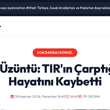
ceyi aydınlatan ittifak! Türkiye, Suudi Arabistan ve Pakistan bayrakla
0 kişi yaşıyor, 50 bin kişi geliyor! Nüfus bir gecede 100 katına çıkıyor
.
SON DAKIKA | GÜNCEL
Üzüntü: TIR'ın Çarptı
Hayatını Kaybetti
08 Haziran 2026, Pazartesi 16:40
16:40
39 OKUMA